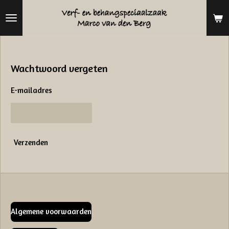
Ga
direct
naar
de
Wachtwoord vergeten
hoofdinhoud
E-mailadres
Verzenden
Algemene voorwaarden