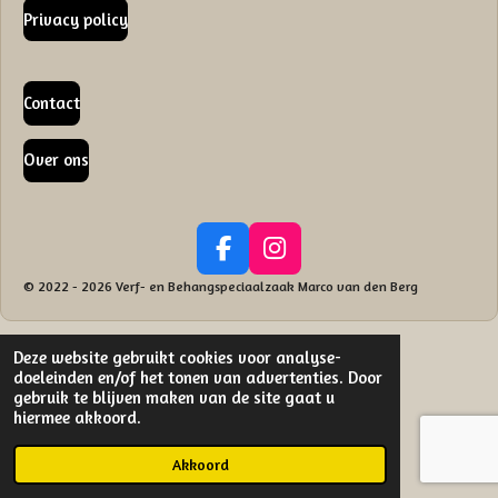
Privacy policy
Contact
Over ons
F
I
a
n
© 2022 - 2026 Verf- en Behangspeciaalzaak Marco van den Berg
c
s
e
t
b
a
Deze website gebruikt cookies voor analyse-
doeleinden en/of het tonen van advertenties. Door
o
g
gebruik te blijven maken van de site gaat u
o
r
hiermee akkoord.
k
a
m
Akkoord