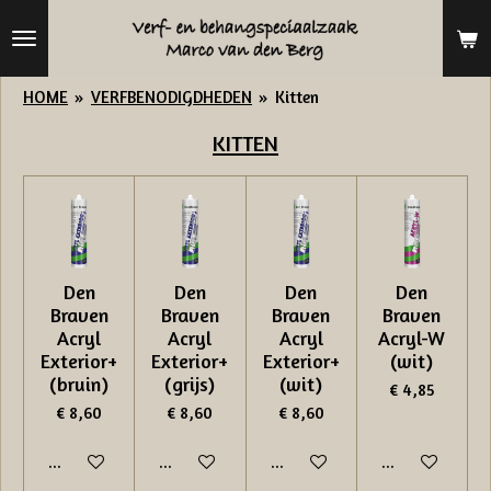
Ga
direct
naar
HOME
»
VERFBENODIGDHEDEN
»
Kitten
de
KITTEN
hoofdinhoud
Den
Den
Den
Den
Braven
Braven
Braven
Braven
Acryl
Acryl
Acryl
Acryl-W
Exterior+
Exterior+
Exterior+
(wit)
(bruin)
(grijs)
(wit)
€ 4,85
€ 8,60
€ 8,60
€ 8,60
In winkelwagen
In winkelwagen
In winkelwagen
In winkelwage