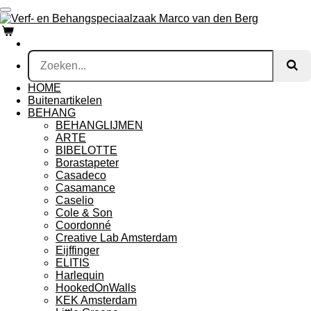
Ga
direct
naar
de
hoofdinhoud
HOME
Buitenartikelen
BEHANG
BEHANGLIJMEN
ARTE
BIBELOTTE
Borastapeter
Casadeco
Casamance
Caselio
Cole & Son
Coordonné
Creative Lab Amsterdam
Eijffinger
ELITIS
Harlequin
HookedOnWalls
KEK Amsterdam