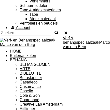
Verfemmers
Schuurmiddelen
Tape & afdekmaterialen
Tape
Afdekmateriaal
Verfrollers en beugels
Account
Verf &
behangspeciaalzaakMarco
van den Berg
HOME
Buitenartikelen
BEHANG
BEHANGLIJMEN
ARTE
BIBELOTTE
Borastapeter
Casadeco
Casamance
Caselio
Cole & Son
Coordonné
Creative Lab Amsterdam
Eijffinger