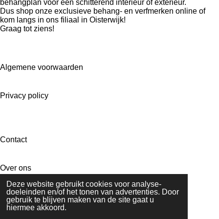
behangplan voor een schitterend interieur of exterieur.
Dus shop onze exclusieve behang- en verfmerken online of
kom langs in ons filiaal in Oisterwijk!
Graag tot ziens!
Algemene voorwaarden
Privacy policy
Contact
Over ons
Deze website gebruikt cookies voor analyse-
doeleinden en/of het tonen van advertenties. Door
gebruik te blijven maken van de site gaat u
hiermee akkoord.
F
I