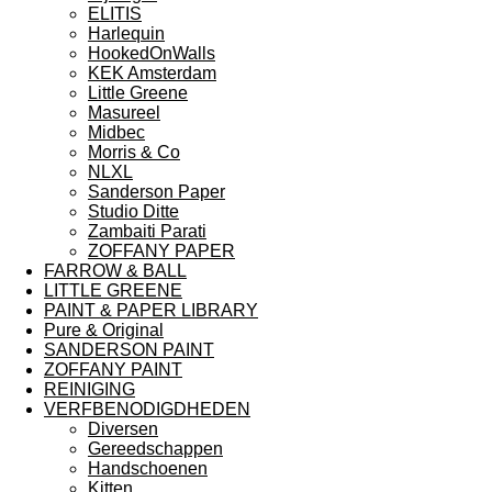
ELITIS
Harlequin
HookedOnWalls
KEK Amsterdam
Little Greene
Masureel
Midbec
Morris & Co
NLXL
Sanderson Paper
Studio Ditte
Zambaiti Parati
ZOFFANY PAPER
FARROW & BALL
LITTLE GREENE
PAINT & PAPER LIBRARY
Pure & Original
SANDERSON PAINT
ZOFFANY PAINT
REINIGING
VERFBENODIGDHEDEN
Diversen
Gereedschappen
Handschoenen
Kitten