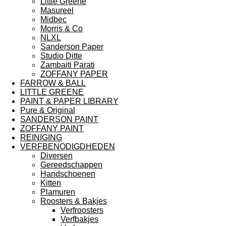
Little Greene
Masureel
Midbec
Morris & Co
NLXL
Sanderson Paper
Studio Ditte
Zambaiti Parati
ZOFFANY PAPER
FARROW & BALL
LITTLE GREENE
PAINT & PAPER LIBRARY
Pure & Original
SANDERSON PAINT
ZOFFANY PAINT
REINIGING
VERFBENODIGDHEDEN
Diversen
Gereedschappen
Handschoenen
Kitten
Plamuren
Roosters & Bakjes
Verfroosters
Verfbakjes