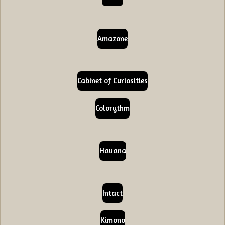
Amazone
Cabinet of Curiosities
Colorythm
Havana
Intact
Kimono