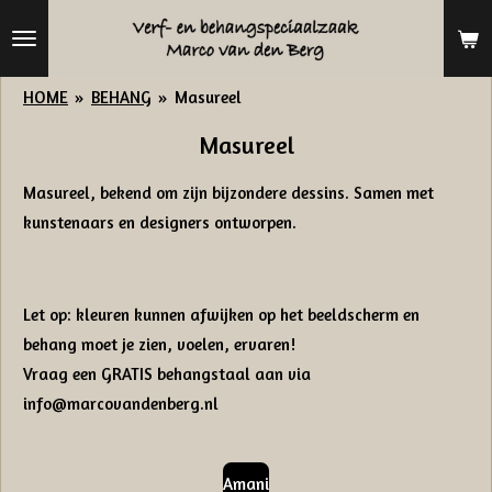
Ga
direct
naar
HOME
»
BEHANG
»
Masureel
de
Masureel
hoofdinhoud
Masureel, bekend om zijn bijzondere dessins. Samen met
kunstenaars en designers ontworpen.
Let op: kleuren kunnen afwijken op het beeldscherm en
behang moet je zien, voelen, ervaren!
Vraag een GRATIS behangstaal aan via
info@marcovandenberg.nl
Amani