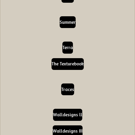
Summer
Terra
The Texturebook
Traces
Walldesigns ll
Walldesigns III