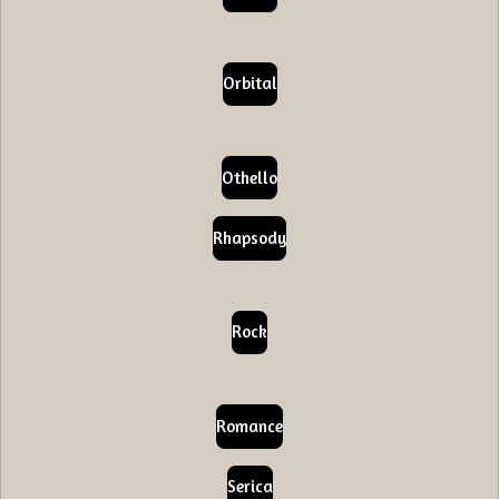
Orbital
Othello
Rhapsody
Rock
Romance
Serica