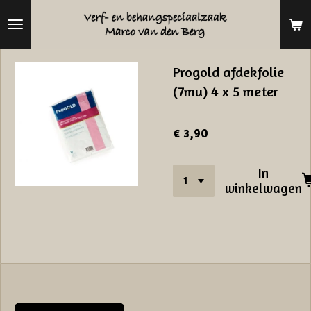
Ga
direct
naar
Progold afdekfolie
de
(7mu) 4 x 5 meter
hoofdinhoud
€ 3,90
In
winkelwagen