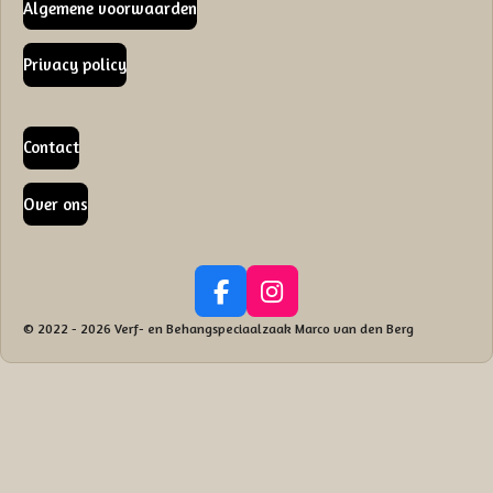
Algemene voorwaarden
Privacy policy
Contact
Over ons
F
I
a
n
© 2022 - 2026 Verf- en Behangspeciaalzaak Marco van den Berg
c
s
e
t
b
a
o
g
o
r
k
a