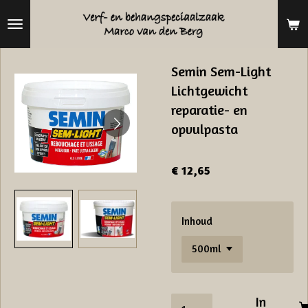
Ga
direct
naar
Semin Sem-Light
de
Lichtgewicht
hoofdinhoud
reparatie- en
opvulpasta
€ 12,65
Inhoud
In