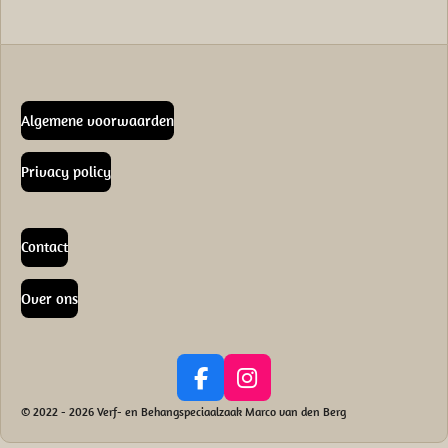
Algemene voorwaarden
Privacy policy
Contact
Over ons
F
I
a
n
© 2022 - 2026 Verf- en Behangspeciaalzaak Marco van den Berg
c
s