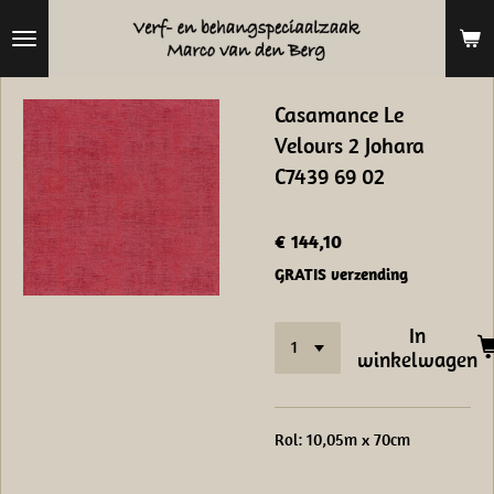
Ga
direct
naar
Casamance Le
de
Velours 2 Johara
hoofdinhoud
C7439 69 02
€ 144,10
GRATIS verzending
In
winkelwagen
Rol: 10,05m x 70cm