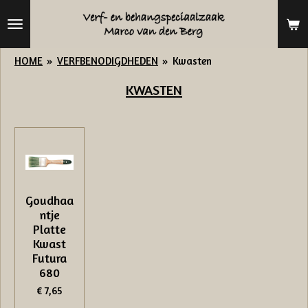
Ga
direct
naar
HOME
»
VERFBENODIGDHEDEN
»
Kwasten
de
KWASTEN
hoofdinhoud
Goudhaa
ntje
Platte
Kwast
Futura
680
€ 7,65