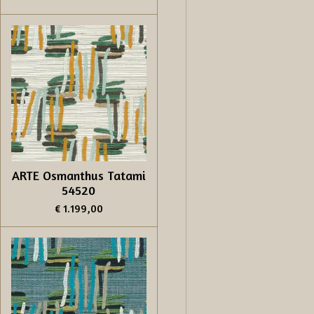
ARTE Osmanthus Tatami
54520
€ 1.199,00