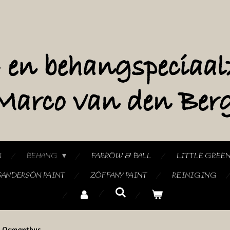
N
BEHANG
FARROW & BALL
LITTLE GREE
SANDERSON PAINT
ZOFFANY PAINT
REINIGING
 Osmanthus