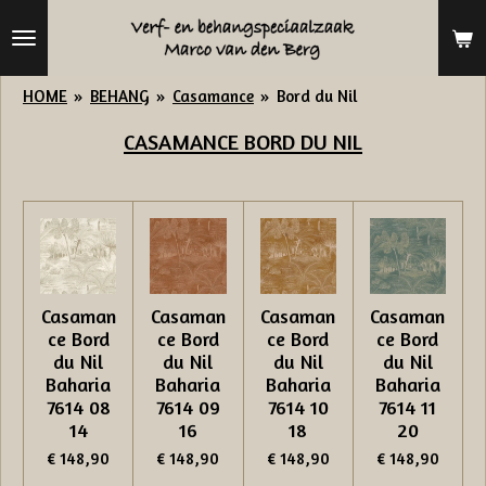
Ga
direct
naar
HOME
»
BEHANG
»
Casamance
»
Bord du Nil
de
CASAMANCE
BORD DU NIL
hoofdinhoud
Casaman
Casaman
Casaman
Casaman
ce Bord
ce Bord
ce Bord
ce Bord
du Nil
du Nil
du Nil
du Nil
Baharia
Baharia
Baharia
Baharia
7614 08
7614 09
7614 10
7614 11
14
16
18
20
€ 148,90
€ 148,90
€ 148,90
€ 148,90