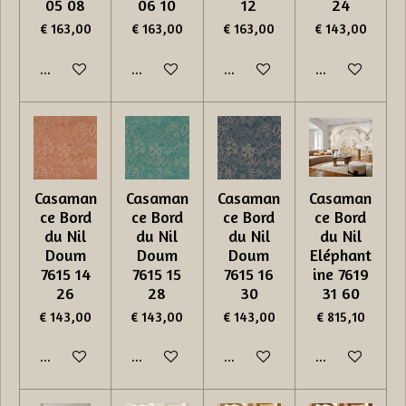
05 08
06 10
12
24
€ 163,00
€ 163,00
€ 163,00
€ 143,00
In winkelwagen
In winkelwagen
In winkelwagen
In winkelwage
Casaman
Casaman
Casaman
Casaman
ce Bord
ce Bord
ce Bord
ce Bord
du Nil
du Nil
du Nil
du Nil
Doum
Doum
Doum
Eléphant
7615 14
7615 15
7615 16
ine 7619
26
28
30
31 60
€ 143,00
€ 143,00
€ 143,00
€ 815,10
In winkelwagen
In winkelwagen
In winkelwagen
In winkelwage