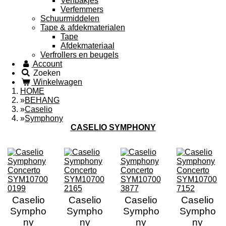
Verfbakjes
Verfemmers
Schuurmiddelen
Tape & afdekmaterialen
Tape
Afdekmateriaal
Verfrollers en beugels
Account
Zoeken
Winkelwagen
HOME
»
BEHANG
»
Caselio
»
Symphony
CASELIO
SYMPHONY
Caselio
Caselio
Caselio
Caselio
Sympho
Sympho
Sympho
Sympho
ny
ny
ny
ny