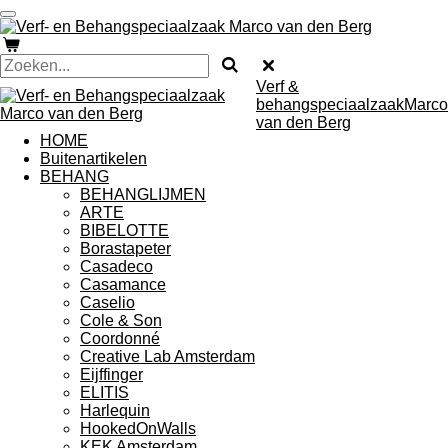
Ga
direct
naar
de
Verf &
hoofdinhoud
behangspeciaalzaakMarco
van den Berg
HOME
Buitenartikelen
BEHANG
BEHANGLIJMEN
ARTE
BIBELOTTE
Borastapeter
Casadeco
Casamance
Caselio
Cole & Son
Coordonné
Creative Lab Amsterdam
Eijffinger
ELITIS
Harlequin
HookedOnWalls
KEK Amsterdam