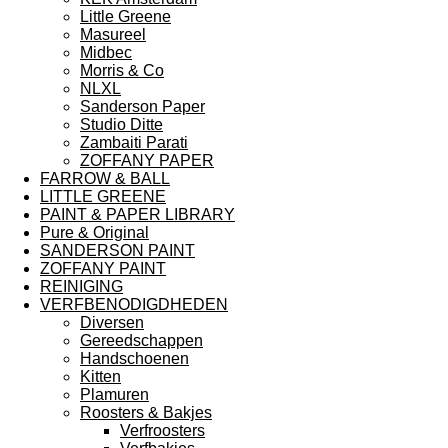
Little Greene
Masureel
Midbec
Morris & Co
NLXL
Sanderson Paper
Studio Ditte
Zambaiti Parati
ZOFFANY PAPER
FARROW & BALL
LITTLE GREENE
PAINT & PAPER LIBRARY
Pure & Original
SANDERSON PAINT
ZOFFANY PAINT
REINIGING
VERFBENODIGDHEDEN
Diversen
Gereedschappen
Handschoenen
Kitten
Plamuren
Roosters & Bakjes
Verfroosters