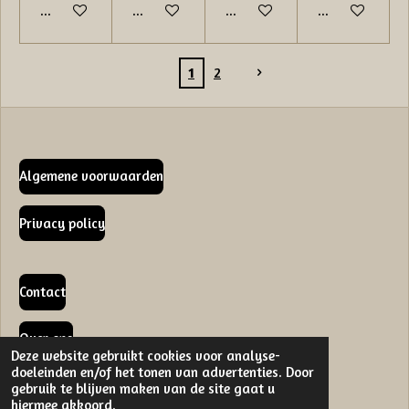
In winkelwagen
In winkelwagen
In winkelwagen
In winkelwage
1
2
Algemene voorwaarden
Privacy policy
Contact
Over ons
Deze website gebruikt cookies voor analyse-
doeleinden en/of het tonen van advertenties. Door
gebruik te blijven maken van de site gaat u
hiermee akkoord.