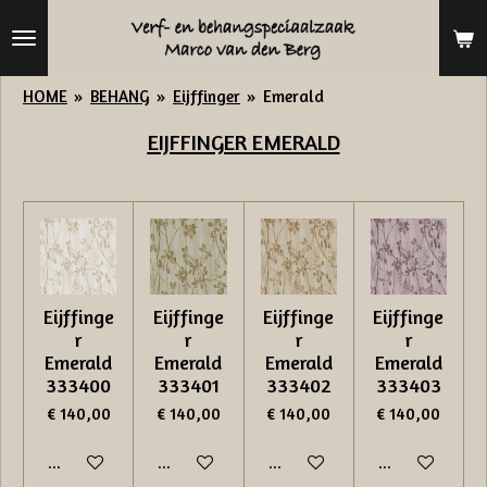
Ga
direct
naar
HOME
»
BEHANG
»
Eijffinger
»
Emerald
de
EIJFFINGER
EMERALD
hoofdinhoud
Eijffinge
Eijffinge
Eijffinge
Eijffinge
r
r
r
r
Emerald
Emerald
Emerald
Emerald
333400
333401
333402
333403
€ 140,00
€ 140,00
€ 140,00
€ 140,00
In winkelwagen
In winkelwagen
In winkelwagen
In winkelwage