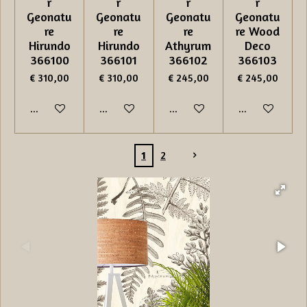
r
r
r
r
Geonatu
Geonatu
Geonatu
Geonatu
re
re
re
re Wood
Hirundo
Hirundo
Athyrum
Deco
366100
366101
366102
366103
€ 310,00
€ 310,00
€ 245,00
€ 245,00
In winkelwagen
In winkelwagen
In winkelwagen
In winkelwage
1
2