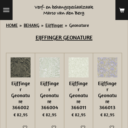
Ga
direct
naar
HOME
»
BEHANG
»
Eijffinger
»
Geonature
de
EIJFFINGER
GEONATURE
hoofdinhoud
Eijffinge
Eijffinge
Eijffinge
Eijffinge
r
r
r
r
Geonatu
Geonatu
Geonatu
Geonatu
re
re
re
re
366002
366004
366011
366013
€ 82,95
€ 82,95
€ 82,95
€ 82,95
In winkelwagen
In winkelwagen
In winkelwagen
In winkelwage