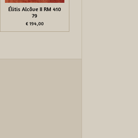
Élitis Alcôve II RM 410
79
€ 194,00