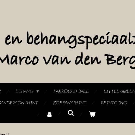
N
BEHANG
FARROW & BALL
LITTLE GREE
SANDERSON PAINT
ZOFFANY PAINT
REINIGING
ve II