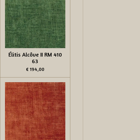
Élitis Alcôve II RM 410
63
€ 194,00