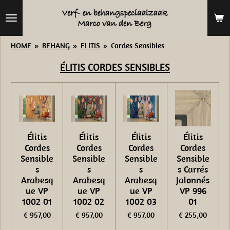
Ga
direct
naar
HOME
»
BEHANG
»
ELITIS
»
Cordes Sensibles
de
ÉLITIS CORDES SENSIBLES
hoofdinhoud
Élitis
Élitis
Élitis
Élitis
Cordes
Cordes
Cordes
Cordes
Sensible
Sensible
Sensible
Sensible
s
s
s
s Carrés
Arabesq
Arabesq
Arabesq
Jalonnés
ue VP
ue VP
ue VP
VP 996
1002 01
1002 02
1002 03
01
€ 957,00
€ 957,00
€ 957,00
€ 255,00