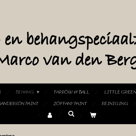
N
BEHANG
FARROW & BALL
LITTLE GREE
SANDERSON PAINT
ZOFFANY PAINT
REINIGING
mentera