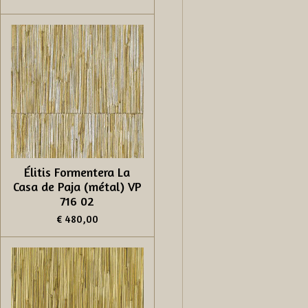
Élitis Formentera La
Casa de Paja (métal) VP
716 02
€ 480,00