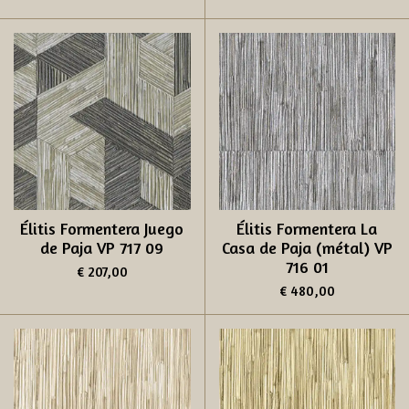
Élitis Formentera Juego
Élitis Formentera La
de Paja VP 717 09
Casa de Paja (métal) VP
716 01
€ 207,00
€ 480,00