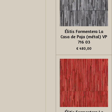
Élitis Formentera La
Casa de Paja (métal) VP
716 03
€ 480,00