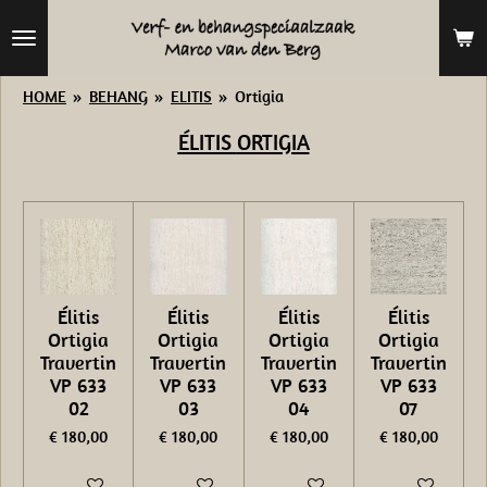
Ga
direct
naar
HOME
»
BEHANG
»
ELITIS
»
Ortigia
de
ÉLITIS
ORTIGIA
hoofdinhoud
Élitis
Élitis
Élitis
Élitis
Ortigia
Ortigia
Ortigia
Ortigia
Travertin
Travertin
Travertin
Travertin
VP 633
VP 633
VP 633
VP 633
02
03
04
07
€ 180,00
€ 180,00
€ 180,00
€ 180,00
In winkelwagen
In winkelwagen
In winkelwagen
In winkelwage