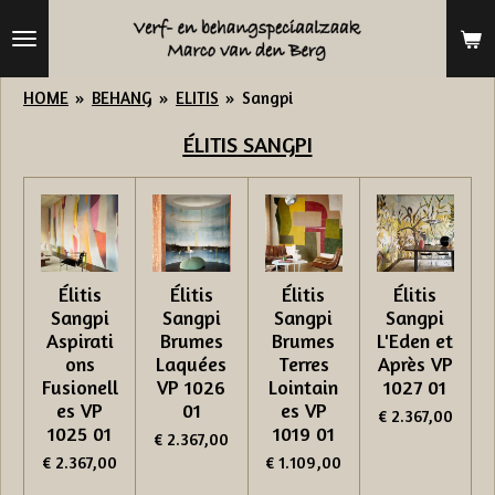
Ga
direct
naar
HOME
»
BEHANG
»
ELITIS
»
Sangpi
de
ÉLITIS
SANGPI
hoofdinhoud
Élitis
Élitis
Élitis
Élitis
Sangpi
Sangpi
Sangpi
Sangpi
Aspirati
Brumes
Brumes
L'Eden et
ons
Laquées
Terres
Après VP
Fusionell
VP 1026
Lointain
1027 01
es VP
01
es VP
€ 2.367,00
1025 01
1019 01
€ 2.367,00
€ 2.367,00
€ 1.109,00