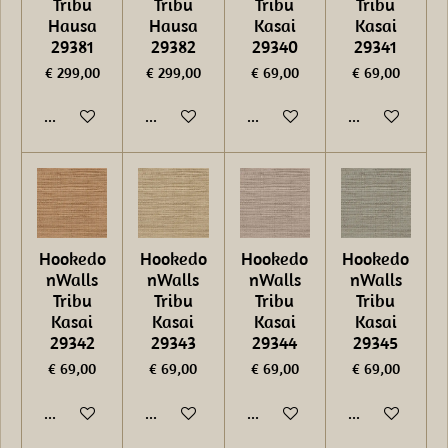
Tribu
Tribu
Tribu
Tribu
Hausa
Hausa
Kasai
Kasai
29381
29382
29340
29341
€ 299,00
€ 299,00
€ 69,00
€ 69,00
In winkelwagen
In winkelwagen
In winkelwagen
In winkelwage
Hookedo
Hookedo
Hookedo
Hookedo
nWalls
nWalls
nWalls
nWalls
Tribu
Tribu
Tribu
Tribu
Kasai
Kasai
Kasai
Kasai
29342
29343
29344
29345
€ 69,00
€ 69,00
€ 69,00
€ 69,00
In winkelwagen
In winkelwagen
In winkelwagen
In winkelwage