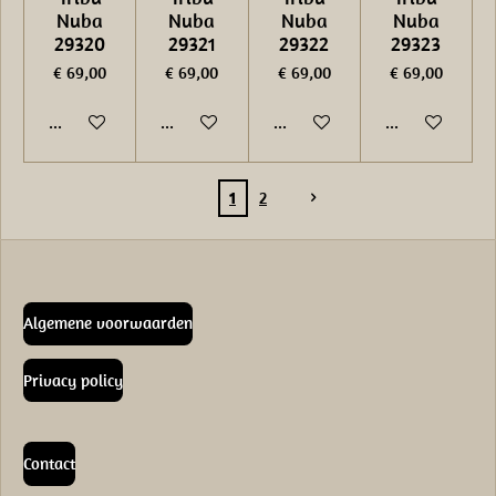
Nuba
Nuba
Nuba
Nuba
29320
29321
29322
29323
€ 69,00
€ 69,00
€ 69,00
€ 69,00
In winkelwagen
In winkelwagen
In winkelwagen
In winkelwage
1
2
Algemene voorwaarden
Privacy policy
Contact