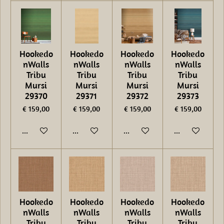
Hookedo
Hookedo
Hookedo
Hookedo
nWalls
nWalls
nWalls
nWalls
Tribu
Tribu
Tribu
Tribu
Mursi
Mursi
Mursi
Mursi
29370
29371
29372
29373
€ 159,00
€ 159,00
€ 159,00
€ 159,00
In winkelwagen
In winkelwagen
In winkelwagen
In winkelwage
Hookedo
Hookedo
Hookedo
Hookedo
nWalls
nWalls
nWalls
nWalls
Tribu
Tribu
Tribu
Tribu