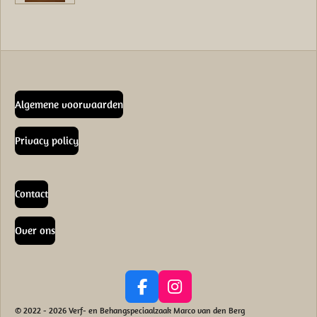
Algemene voorwaarden
Privacy policy
Contact
Over ons
F
I
a
n
© 2022 - 2026 Verf- en Behangspeciaalzaak Marco van den Berg