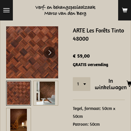
Ga
direct
naar
ARTE Les Forêts Tinto
de
48000
hoofdinhoud
€ 59,00
GRATIS verzending
In
winkelwagen
Tegel, formaat: 50cm x
50cm
Patroon: 50cm