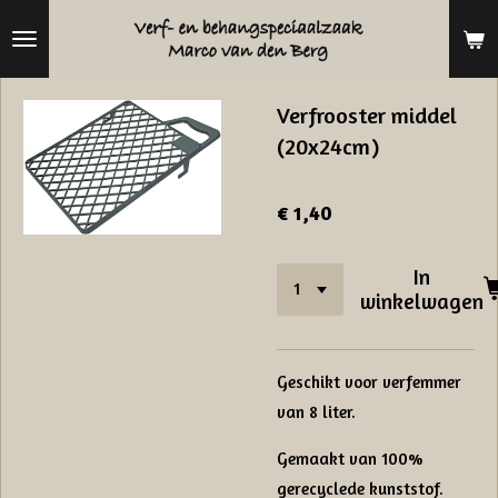
Ga
direct
naar
Verfrooster middel
de
(20x24cm)
hoofdinhoud
€ 1,40
In
winkelwagen
Geschikt voor verfemmer
van 8 liter.
Gemaakt van 100%
gerecyclede kunststof.