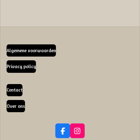
Algemene voorwaarden
Privacy policy
Contact
Over ons
F
I