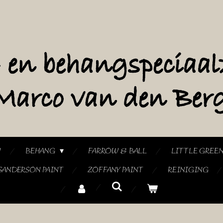
N
BEHANG
FARROW & BALL
LITTLE GREE
SANDERSON PAINT
ZOFFANY PAINT
REINIGING