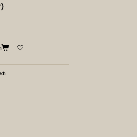
r)
n
sch