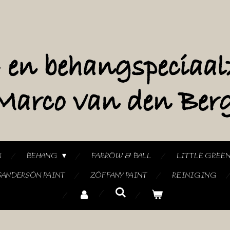
N
BEHANG
FARROW & BALL
LITTLE GREE
SANDERSON PAINT
ZOFFANY PAINT
REINIGING