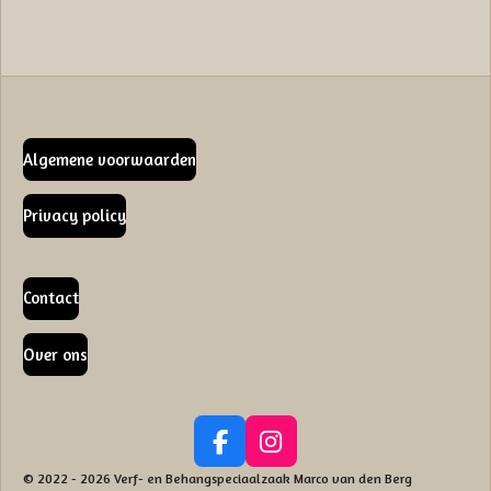
Algemene voorwaarden
Privacy policy
Contact
Over ons
F
I
a
n
© 2022 - 2026 Verf- en Behangspeciaalzaak Marco van den Berg