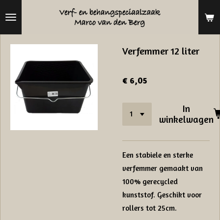
Ga
direct
naar
Verfemmer 12 liter
de
hoofdinhoud
€ 6,05
In
winkelwagen
Een stabiele en sterke
verfemmer gemaakt van
100% gerecycled
kunststof. Geschikt voor
rollers tot 25cm.