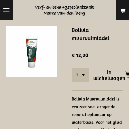
Ga
direct
naar
Bolivia
de
muurvulmiddel
hoofdinhoud
€ 12,20
In
winkelwagen
Bolivia Muurvulmiddel is
een zeer snel drogende
reparatieplamuur op
waterbasis. Voor het glad