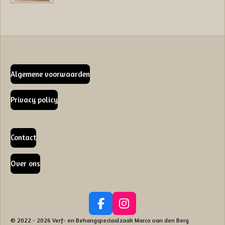
Algemene voorwaarden
Privacy policy
Contact
Over ons
F
I
a
n
© 2022 - 2026 Verf- en Behangspeciaalzaak Marco van den Berg