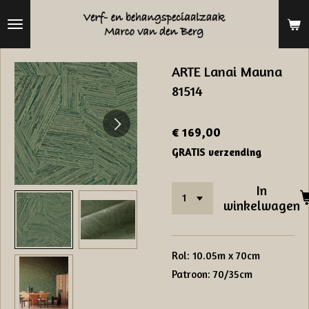
Ga
direct
naar
ARTE Lanai Mauna
de
81514
hoofdinhoud
€ 169,00
GRATIS verzending
In
winkelwagen
Rol: 10.05m x 70cm
Patroon: 70/35cm