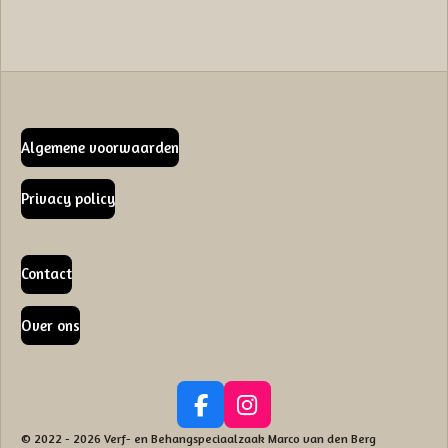
Algemene voorwaarden
Privacy policy
Contact
Over ons
F
I
a
n
© 2022 - 2026 Verf- en Behangspeciaalzaak Marco van den Berg