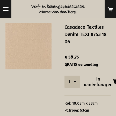
Ga
direct
naar
Casadeco Textiles
de
Denim TEXI 8753 18
hoofdinhoud
06
€ 59,75
GRATIS verzending
In
winkelwagen
Rol: 10.05m x 53cm
Patroon: 53cm