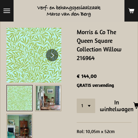
Ga
direct
naar
Morris & Co The
de
Queen Square
hoofdinhoud
Collection Willow
216964
€ 144,00
GRATIS verzending
In
winkelwagen
Rol: 10,05m x 52cm