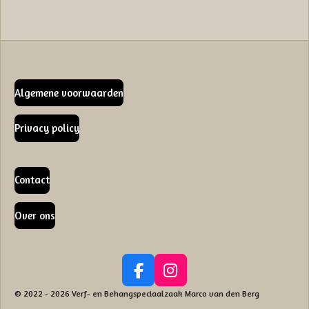
Algemene voorwaarden
Privacy policy
Contact
Over ons
F
I
a
n
© 2022 - 2026 Verf- en Behangspeciaalzaak Marco van den Berg
c
s