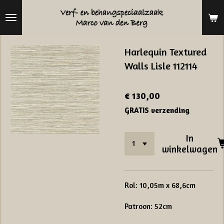
Ga
direct
naar
Harlequin Textured
de
Walls Lisle 112114
hoofdinhoud
€ 130,00
GRATIS verzending
In
winkelwagen
Rol: 10,05m x 68,6cm
Patroon: 52cm