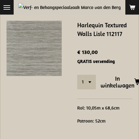
Ga
direct
naar
Harlequin Textured
de
Walls Lisle 112117
hoofdinhoud
€ 130,00
GRATIS verzending
In
winkelwagen
Rol: 10,05m x 68,6cm
Patroon: 52cm