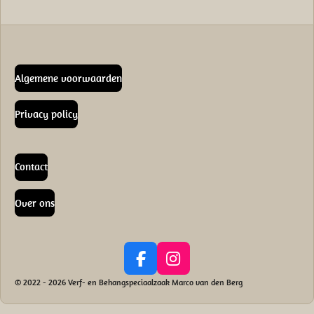
Algemene voorwaarden
Privacy policy
Contact
Over ons
F
I
a
n
© 2022 - 2026 Verf- en Behangspeciaalzaak Marco van den Berg
c
s
e
t