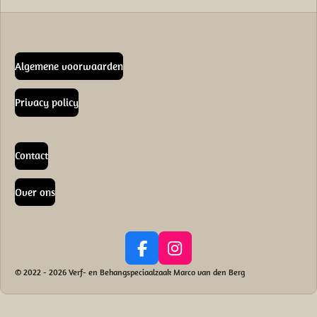
Algemene voorwaarden
Privacy policy
Contact
Over ons
F
I
a
n
© 2022 - 2026 Verf- en Behangspeciaalzaak Marco van den Berg
c
s
e
t