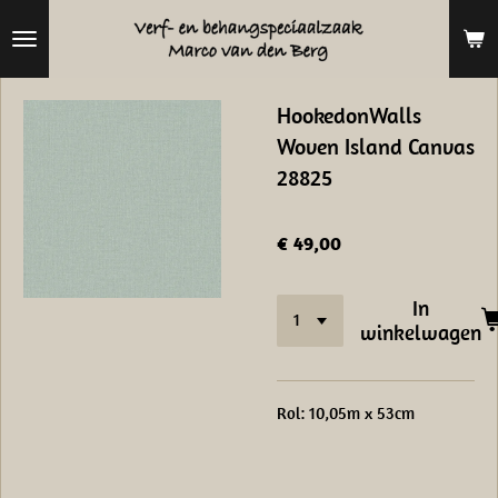
Ga
direct
naar
HookedonWalls
de
Woven Island Canvas
hoofdinhoud
28825
€ 49,00
In
winkelwagen
Rol: 10,05m x 53cm