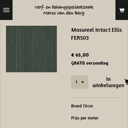
Ga
direct
naar
Masureel Intact Ellis
de
FER503
hoofdinhoud
€ 65,00
GRATIS verzending
In
winkelwagen
Breed 70cm
Prijs per meter