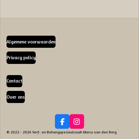
Algemene voorwaarden
Privacy policy
Contact
Over ons
F
I
a
n
© 2022 - 2026 Verf- en Behangspeciaalzaak Marco van den Berg
c
s