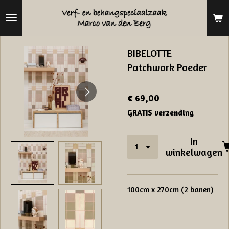
Ga
direct
naar
BIBELOTTE
de
Patchwork Poeder
hoofdinhoud
€ 69,00
GRATIS verzending
In
winkelwagen
100cm x 270cm (2 banen)