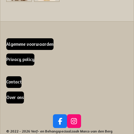
Algemene voorwaarden
Privacy policy
Contact
Over ons
F
I
a
n
© 2022 - 2026 Verf- en Behangspeciaalzaak Marco van den Berg