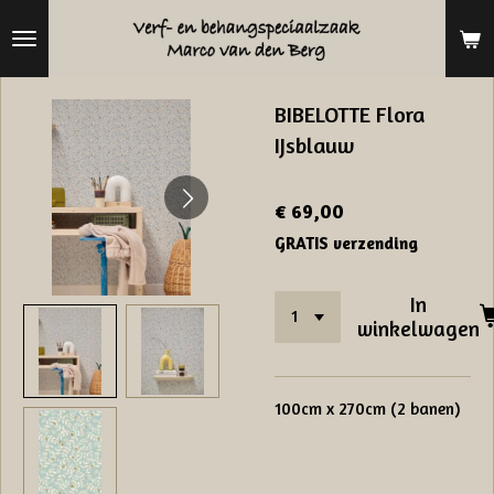
Ga
direct
naar
BIBELOTTE Flora
de
IJsblauw
hoofdinhoud
€ 69,00
GRATIS verzending
In
winkelwagen
100cm x 270cm (2 banen)