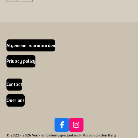
Algemene voorwaarden
Privacy policy
Contact
Over ons
F
I
a
n
© 2022 - 2026 Verf- en Behangspeciaalzaak Marco van den Berg