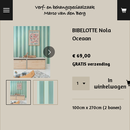
Ga
direct
naar
BIBELOTTE Nola
de
Oceaan
hoofdinhoud
€ 69,00
GRATIS verzending
In
winkelwagen
100cm x 270cm (2 banen)