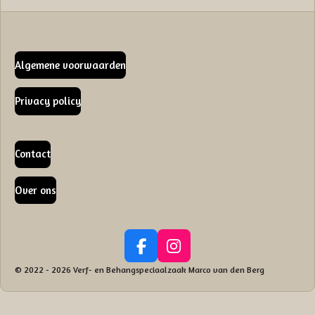
Algemene voorwaarden
Privacy policy
Contact
Over ons
F
I
a
n
© 2022 - 2026 Verf- en Behangspeciaalzaak Marco van den Berg
c
s
e
t
b
a