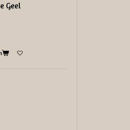
je Geel
n