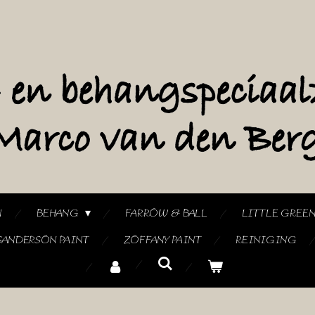
N
BEHANG
FARROW & BALL
LITTLE GREE
SANDERSON PAINT
ZOFFANY PAINT
REINIGING