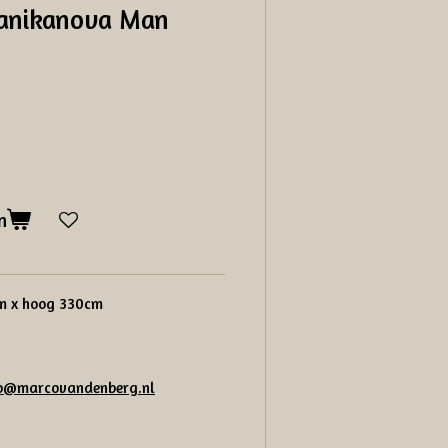
Panikanova Man
1
n
cm x hoog 330cm
fo@marcovandenberg.nl