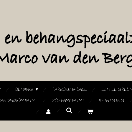
N
BEHANG
FARROW & BALL
LITTLE GREE
SANDERSON PAINT
ZOFFANY PAINT
REINIGING