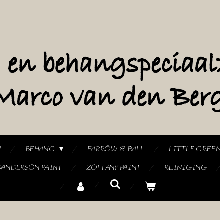
N
BEHANG
FARROW & BALL
LITTLE GREE
SANDERSON PAINT
ZOFFANY PAINT
REINIGING