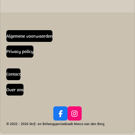
Algemene voorwaarden
Privacy policy
Contact
Over ons
F
I
a
n
© 2022 - 2026 Verf- en Behangspeciaalzaak Marco van den Berg
c
s