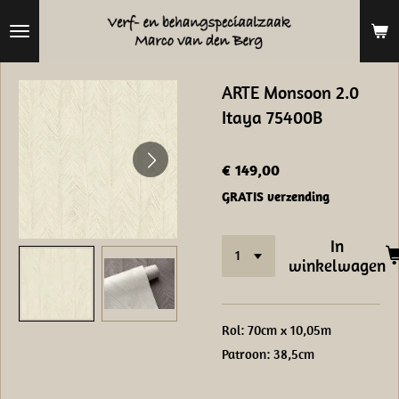
Ga
direct
naar
ARTE Monsoon 2.0
de
Itaya 75400B
hoofdinhoud
€ 149,00
GRATIS verzending
In
winkelwagen
Rol: 70cm x 10,05m
Patroon: 38,5cm