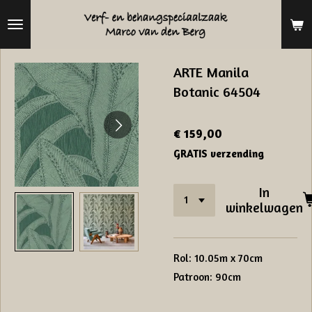
Ga
direct
naar
ARTE Manila
de
Botanic 64504
hoofdinhoud
€ 159,00
GRATIS verzending
In
winkelwagen
Rol: 10.05m x 70cm
Patroon: 90cm