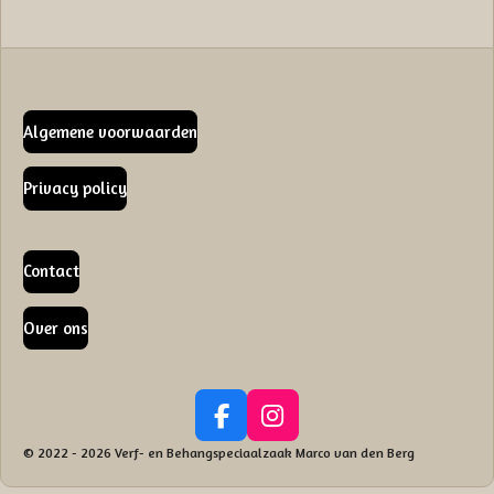
Algemene voorwaarden
Privacy policy
Contact
Over ons
F
I
a
n
© 2022 - 2026 Verf- en Behangspeciaalzaak Marco van den Berg
c
s