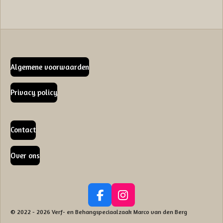
Algemene voorwaarden
Privacy policy
Contact
Over ons
F
I
a
n
© 2022 - 2026 Verf- en Behangspeciaalzaak Marco van den Berg
c
s