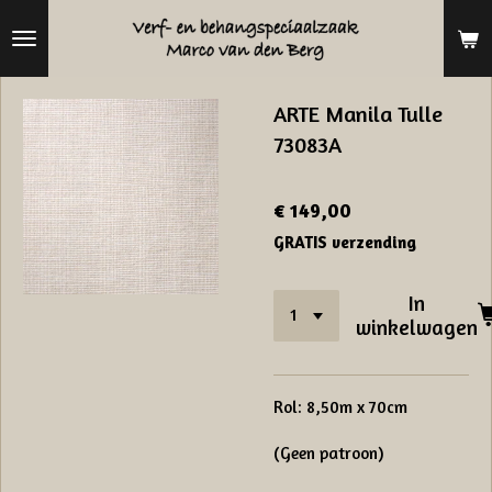
Ga
direct
naar
ARTE Manila Tulle
de
73083A
hoofdinhoud
€ 149,00
GRATIS verzending
In
winkelwagen
Rol: 8,50m x 70cm
(Geen patroon)