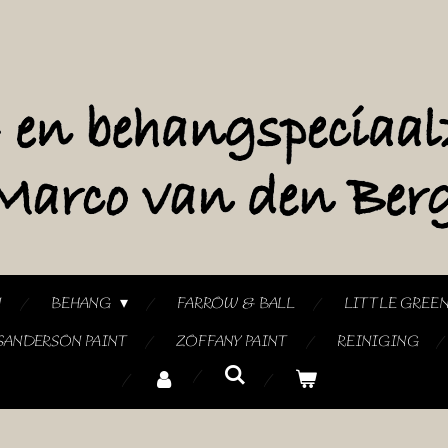
N
BEHANG
FARROW & BALL
LITTLE GREE
SANDERSON PAINT
ZOFFANY PAINT
REINIGING