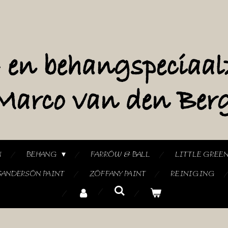
N
BEHANG
FARROW & BALL
LITTLE GREE
SANDERSON PAINT
ZOFFANY PAINT
REINIGING