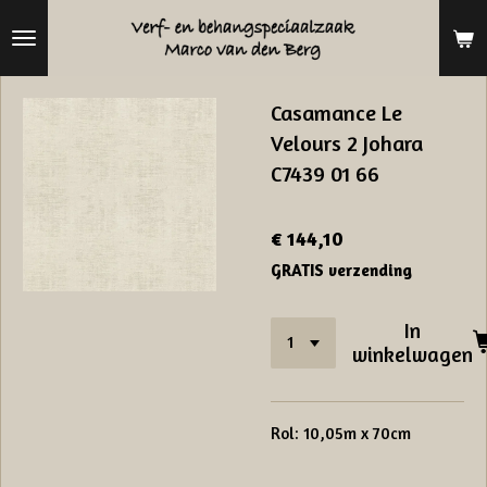
Ga
direct
naar
Casamance Le
de
Velours 2 Johara
hoofdinhoud
C7439 01 66
€ 144,10
GRATIS verzending
In
winkelwagen
Rol: 10,05m x 70cm