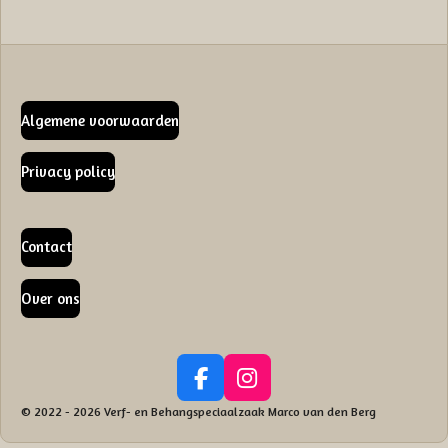
Algemene voorwaarden
Privacy policy
Contact
Over ons
F
I
a
n
© 2022 - 2026 Verf- en Behangspeciaalzaak Marco van den Berg
c
s