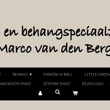
N
BEHANG
FARROW & BALL
LITTLE GREE
SANDERSON PAINT
ZOFFANY PAINT
REINIGING