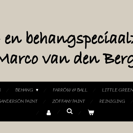
N
BEHANG
FARROW & BALL
LITTLE GREE
SANDERSON PAINT
ZOFFANY PAINT
REINIGING