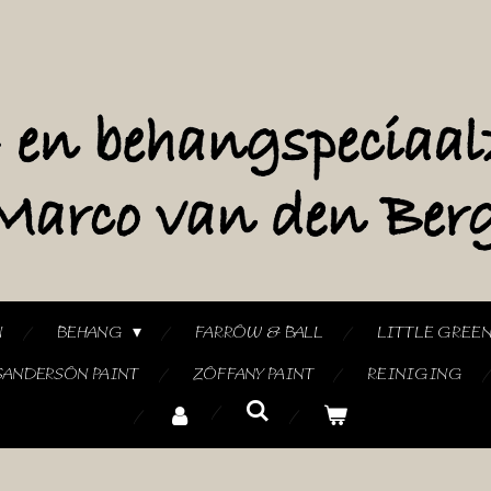
N
BEHANG
FARROW & BALL
LITTLE GREE
SANDERSON PAINT
ZOFFANY PAINT
REINIGING