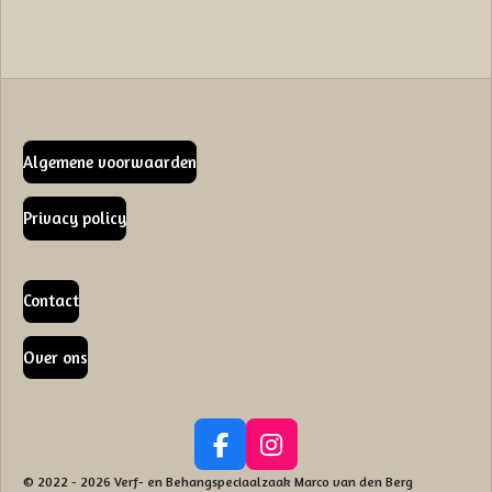
Algemene voorwaarden
Privacy policy
Contact
Over ons
F
I
a
n
© 2022 - 2026 Verf- en Behangspeciaalzaak Marco van den Berg