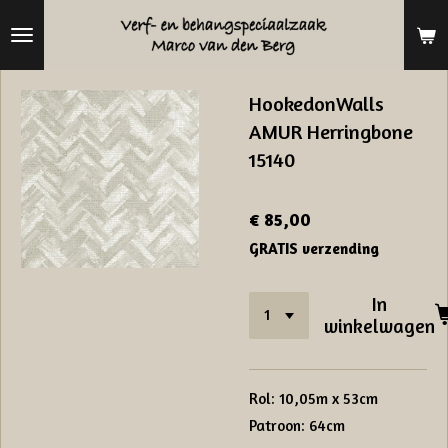
Ga
direct
naar
HookedonWalls
de
AMUR Herringbone
hoofdinhoud
15140
€ 85,00
GRATIS verzending
In
winkelwagen
Rol: 10,05m x 53cm
Patroon: 64cm