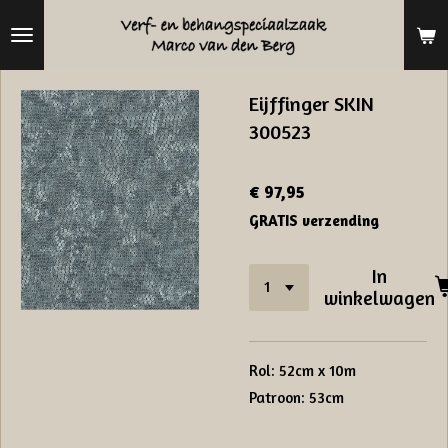
Ga
direct
naar
Eijffinger SKIN
de
300523
hoofdinhoud
€ 97,95
GRATIS verzending
In
winkelwagen
Rol: 52cm x 10m
Patroon: 53cm