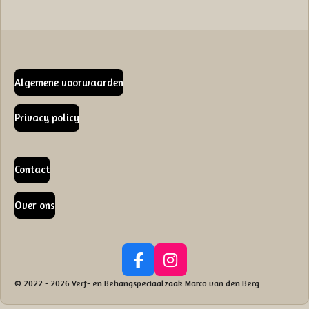
Algemene voorwaarden
Privacy policy
Contact
Over ons
F
I
a
n
© 2022 - 2026 Verf- en Behangspeciaalzaak Marco van den Berg
c
s