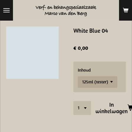
Ga
direct
naar
White Blue 04
de
hoofdinhoud
€ 0,00
Inhoud
In
winkelwagen