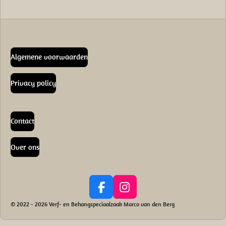
Algemene voorwaarden
Privacy policy
Contact
Over ons
F
I
a
n
© 2022 - 2026 Verf- en Behangspeciaalzaak Marco van den Berg
c
s
e
t